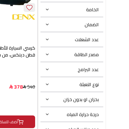
الخامة
الضمان
عدد الشعلات
كرسي السيارة للأط
مصدر الطاقة
شهور الي 12 شهر
رمادي
عدد البرامج
نوع التعبئة
378
540
$
$
بخزان او بدون خزان
درجة حرارة المياه
أضف للسلة