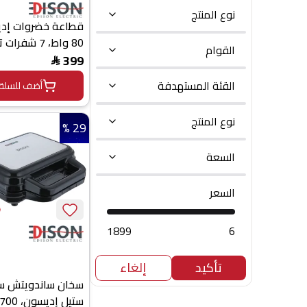
نوع المنتج
قطاعة خضروات إدي
80 واط، 7 شفر
القوام
شفرة خاصة للمربعا
399
$
MDQ3 - ابيض اخضر فاتح
القئة المستهدفة
أضف للسلة
نوع المنتج
29 %
السعة
السعر
1899
6
تأكيد
إلغاء
سخان ساندويتش س