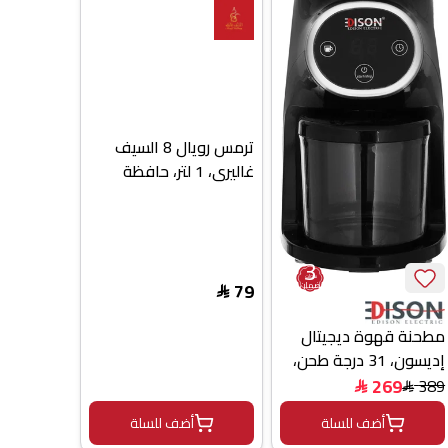
ترمس رويال 8 السيف
غاليري، 1 لتر، حافظة
داخلية زجاج حراري - بيج
فاتح
3
سنوات
79
ضمان
$
مطحنة قهوة ديجيتال
إديسون، 31 درجة طحن،
275 جرام، 200 واط -
269
389
$
$
أسود
أضف للسلة
أضف للسلة