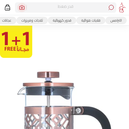
قدر ضغط
الترامس
قلايات هوائية
قدور كهربائية
ثلاجات وفريزرات
عجانات