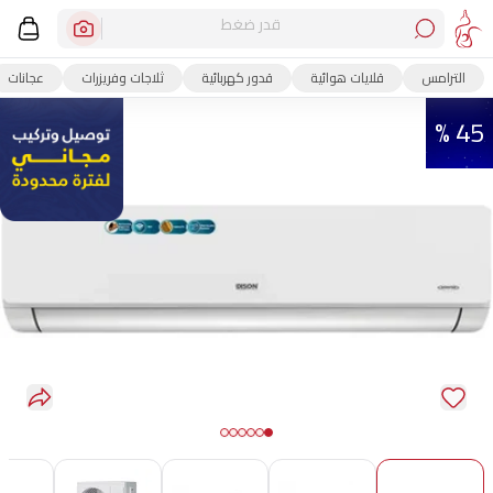
قدر ضغط
الترامس
قلايات هوائية
قدور كهربائية
ثلاجات وفريزرات
عجانات
45 %