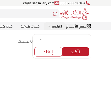
cs@alsaifgallery.com
+966920009016
جميع الأقسام
الترامس
قلايات هوائية
قدور كهرب
0 منتجات
تأكيد
إلغاء