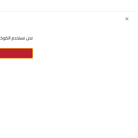
Close
نحن نستخدم الكوكيز
للإستفسارات والشكاوي
+966920009016
+966920009017
cs@alsaifgallery.com