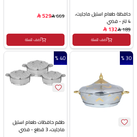
داخلية استيل، بيضاوي -
فضي ذهبي
حافظة طعام استيل ماجليت،
529
669
$
$
4 لتر - فضي
132
189
$
$
أضف للسلة
أضف للسلة
40 %
30 %
طقم حافظات طعام استيل
ماجليت، 3 قطع - فضي