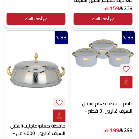
غاليري، 2.5,3.5,5.0 مل -
159
239
$
$
فضي
أضف للسلة
أضف للسلة
33 %
33 %
طقم حافظة طعام استيل
السيف غاليري، 3 قطع -
أبيض
حافظة طعام(ماجليت)استيل
199
299
$
$
السيف غاليري، 4000 مل -