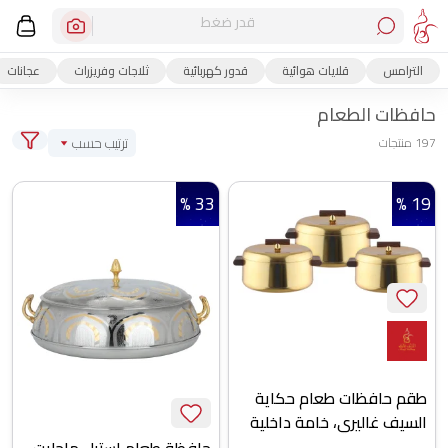
قدر ضغط
الترامس
قلايات هوائية
قدور كهربائية
ثلاجات وفريزرات
عجانات
حافظات الطعام
ترتيب حسب
197 منتجات
33 %
19 %
طقم حافظات طعام حكاية
السيف غاليري، خامة داخلية
ستانلس استيل، 3 قطع، يد