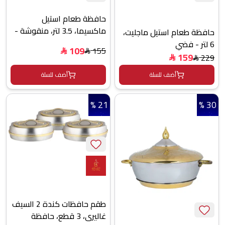
حافظة طعام استيل
ماكسيما، 3.5 لتر، منقوشة -
حافظة طعام استيل ماجليت،
فضي
6 لتر - فضي
109
155
$
$
159
229
$
$
أضف للسلة
أضف للسلة
21 %
30 %
طقم حافظات كندة 2 السيف
غاليري، 3 قطع، حافظة