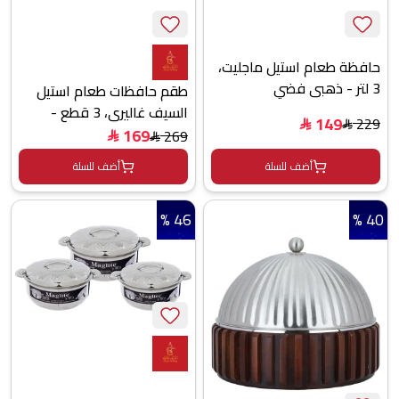
حافظة طعام استيل ماجليت،
3 لتر - ذهبي فضي
طقم حافظات طعام استيل
السيف غاليري، 3 قطع -
149
229
$
$
فضي
169
269
$
$
أضف للسلة
أضف للسلة
46 %
40 %