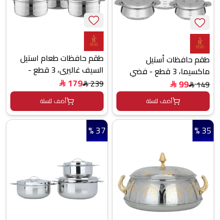
طقم حافظات طعام استيل
طقم حافظات أستيل
السيف غاليري، 3 قطع -
ماكسيما، 3 قطع - فضي
فضي
179
239
99
149
$
$
$
$
أضف للسلة
أضف للسلة
37 %
35 %