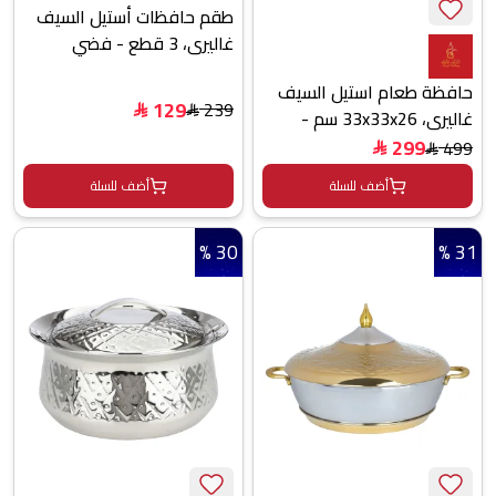
طقم حافظات أستيل السيف
غاليري، 3 قطع - فضي
حافظة طعام استيل السيف
129
239
$
غاليري، 33x33x26 سم -
$
فضي
299
499
$
$
أضف للسلة
أضف للسلة
30 %
31 %