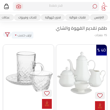
قدر ضغط
الترامس
قلايات هوائية
قدور كهربائية
ثلاجات وفريزرات
عجانات
طقم تقديم القهوة والشاي
ترتيب حسب
15 منتجات
40 %