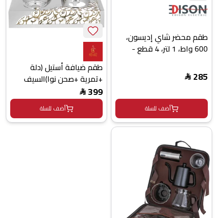
طقم محضر شاي إديسون،
600 واط، 1 لتر، 4 قطع -
ابيض
طقم ضيافة أستيل (دلة
285
+تمرية +صحن نوا)السيف
$
غاليري، 4 قطع، قاعدة -
399
$
فضي
أضف للسلة
أضف للسلة