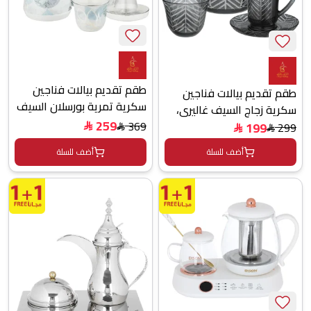
طقم تقديم بيالات فناجين
طقم تقديم بيالات فناجين
سكرية تمرية بورسلان السيف
سكرية زجاج السيف غاليري،
غاليري، 11 سم، 29 قطعة -
259
11 سم، 26 قطعة، مشجر -
369
199
299
$
$
$
$
متعدد الألوان
أسود شفاف
أضف للسلة
أضف للسلة